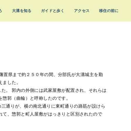
ろ
大溝を知る
ガイドと歩く
アクセス
移住の前に
廃藩置県まで約２５０年の間、分部氏が大溝城主を勤
えました。
た。 郭内の外側には武家屋敷が配置され、それらは
を惣郭（曲輪）と呼称したのです。
の三通りが、横の南北通りに東町通りの路筋が設けら
れて、惣郭と町人屋敷がはっきりと区別されたので