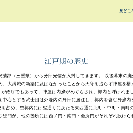
見どこ
江戸期の歴史
国安濃郡（三重県）から分部光信が入封してきます。 以後幕末の
ため、大溝城の新築に及ばなかったことから天守を造らず陣屋を構
こが政庁でもあって、陣屋は内濠がめぐらされ、郭内と呼ばれまし
主を中心とする武士団は外濠内の外部に居住し、郭内を含む外濠内
域を占め、惣郭内には縦通りにあたる東西通に北町・中町・南町
もつ総門が、他の箇所には西ノ門・南門・会所門がそれぞれ設けら