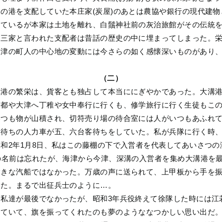
の港を支配していた本庄家(炭屋)のあとは農協や銀行の現代建
しているが本家は土地を離れ、白鬚神社前の灰治旅館がその伝統
御三家と言われた支配者は昔話の歴史の中に埋まってしまった。
野津の町人の中心地の変動には今さらの如く感懐深いものがあり
（二）
溝港の繁栄は、貨客とも独占して本当ににぎやかであった。大溝
京都や大津へ丁稚や女中奉行に行くも、修学旅行に行く生徒もこ
いつも物が山積され、切符売り場の待合室には人がいつもあふれ
人待ちの人力車が五、六台客待ちをしていた。私が兵隊に行く時
和2年1月8日、私はこの藤棚の下で入営者を代表してあいさつ
の名前は忘れたが、海津から今津、深溝の入営者を集め大溝港を
大きな汽船ではなかった。万歳の声に送られて、上甲板から手を
いた。まるで出征兵士のように…。
私達が最後でなかったが、昭和3年兵役終えて徐隊した時には江
っていて、旗を振ってくれたのも夢のようななつかしい思い出だ