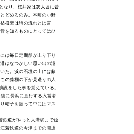
物となり、桜井家は灰太堀に昔
をとどめるのみ。本町の小野
栄枯盛衰は時の流れとは言
、昔を知るものにとってはひ
港には毎日定期船が上り下り
の港はなつかしい思い出の港
ていた。浜の石垣の上には藤
、この藤棚の下が見送りの人
の演説をした事を覚えている。
最後に長浜に直行する入営者
振り帽子を振って中にはマス
若鉄道がやっと大溝駅まで延
。江若鉄道の今津までの開通