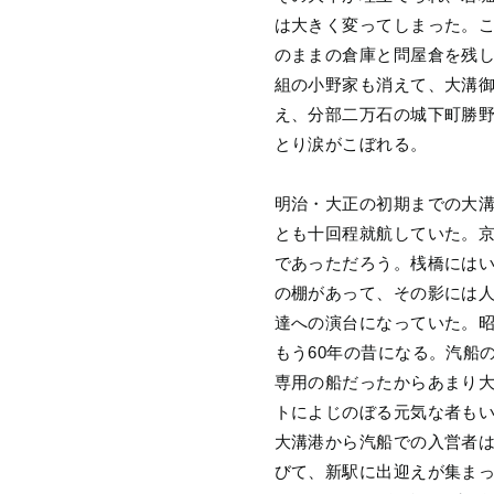
は大きく変ってしまった。こ
のままの倉庫と問屋倉を残
組の小野家も消えて、大溝
え、分部二万石の城下町勝
とり涙がこぼれる。
明治・大正の初期までの大
とも十回程就航していた。
であっただろう。桟橋には
の棚があって、その影には
達への演台になっていた。昭
もう60年の昔になる。汽船
専用の船だったからあまり
トによじのぼる元気な者も
大溝港から汽船での入営者は
びて、新駅に出迎えが集ま