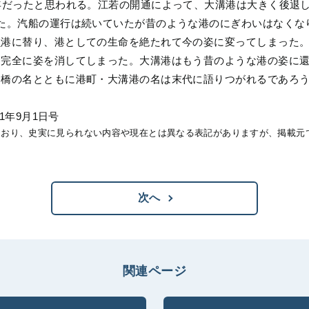
年だったと思われる。江若の開通によって、大溝港は大きく後退
た。汽船の運行は続いていたが昔のような港のにぎわいはなくな
魚港に替り、港としての生命を絶たれて今の姿に変ってしまった
て完全に姿を消してしまった。大溝港はもう昔のような港の姿に
ん橋の名とともに港町・大溝港の名は末代に語りつがれるであろ
1年9月1日号
ており、史実に見られない内容や現在とは異なる表記がありますが、掲載元
次へ
関連ページ