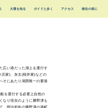
ろ
大溝を知る
ガイドと歩く
アクセス
移住の前に
めた広い港だった湖上を運行す
庄家)、灰太(桜井家)などの
ばへそにあたり湖西唯一の要港
汽船を運行する必要上自然の
なくなり現在のように勝野津も
って、明治初年の勝野津の港町