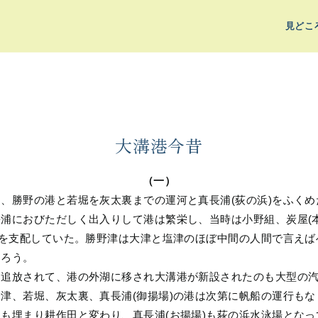
見どこ
大溝港今昔
（一）
、勝野の港と若堀を灰太裏までの運河と真長浦(荻の浜)をふく
浦におびただしく出入りして港は繁栄し、当時は小野組、炭屋(本
済を支配していた。勝野津は大津と塩津のほぼ中間の人間で言え
あろう。
に追放されて、港の外湖に移され大溝港が新設されたのも大型の
津、若堀、灰太裏、真長浦(御揚場)の港は次第に帆船の運行も
も埋まり耕作田と変わり、真長浦(お揚場)も荻の浜水泳場とな