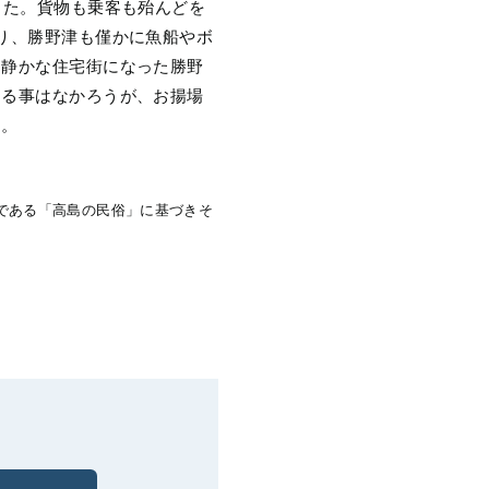
した。貨物も乗客も殆んどを
り、勝野津も僅かに魚船やボ
。静かな住宅街になった勝野
還る事はなかろうが、お揚場
う。
である「高島の民俗」に基づきそ