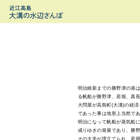
明治維新までの勝野津の港は
る帆船が勝野津、若堀、真長
大問屋が高島町(大溝)の経
であった事は地形上当然で
明治になって帆船が蒸気船
成りゆきの発展であり、勝野
その大半が埋立てられ、若堀