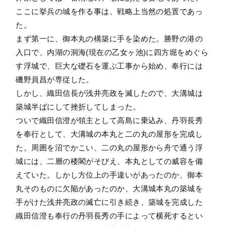
ここに挙兵の城を作る事は、戦略上当然の処置であっ
た。
まず第一に、御本丸の構築に手を染めた。勝野の港の
入口で、内湖の洞海(現在の乙女ヶ池)に四方堀をめぐら
す浮城で、巨大な礎石を運ぶ工事から始め、奉行には
磯野員昌が専従した。
しかし、織田信長が浅井亮政を滅したので、大溝城は
築城半ばにして挫折してしまった。
ついで織田信澄が領主として高島に乗込み、丹羽長秀
を奉行として、大溝城の本丸と二の丸の屋形を完成し
た。周囲を沼でかこい、二の丸の屋形から舟で通う浮
城には、二層の楼閣がそびえ、本丸としての威容を備
えていた。しかし方位上の手違いがあったのか、御本
丸そのものに欠陥があったのか、大溝城本丸の築城を
手がけた浅井亮政の滅亡に引き続き、築城を完成した
織田信澄も奉行の丹羽長秀の手によって横死するとい