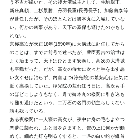
う不吉が続いた。その後大溝城主として、生駒親正、
新庄真頼、上杉景勝、丹羽長重(長秀長子)、加藤義泰等
が赴任したが、そのほとんどは御本丸に入城していな
い。何かの凶事があり、天下の豪傑も避けたのかもし
れない。
京極高次が天正18年(1590年)に大溝城に赴任してから
のことは、すでに前号で述べたが、豊臣秀吉の治世は
よく治まって、天下はひとまず安泰し、高次の大溝城
も平穏だった。だが、高次の侍女に次々と手を出す悪
い女ぐせは治らず、内室はつ(浄光院)の嫉妬心は狂気に
近く高揚していた。浄光院の荒れ狂う日は、高次も手
のほどこしようもなく、舟で御本丸の楼閣に引き込も
り難を避けたという。二万石の名門の領主らしくない
話も残っている。
ある夜楼閣に一人寝の高次が、夜中に身の毛もよ立つ
悪夢に襲われ、ふと眼をさますと、畳の上に何かが動
めく。細めた灯を明るくすると、一匹の白い蛇が鎌首