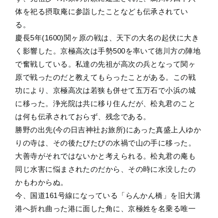
体を祀る摂取庵に参詣したことなども伝承されてい
る。
慶長5年(1600)関ヶ原の戦は、天下の大名の起伏に大き
く影響した。京極高次は手勢500を率いて徳川方の陣地
で奮戦している。私達の先祖が高次の兵となって関ヶ
原で戦ったのだと教えてもらったことがある。この戦
功により、京極高次は若狭も併せて五万石で小浜の城
に移った。浄光院は共に移り住んだが、松丸君のこと
は何も伝承されておらず、残念である。
勝野の出先(今の日吉神社お旅所)にあった真盛上人ゆか
りの寺は、その後たびたびの水禍で山の手に移った。
大善寺がそれではないかと考えられる。松丸君の庵も
同じ水害に悩まされたのだから、その時に水没したの
かもわからぬ。
今、国道161号線になっている「らんかん橋」を旧大溝
港へ折れ曲った港に面した角に、京極姓を名乗る唯一