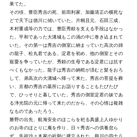
果てた。
その頃、豊臣秀吉の死、前田利家、加藤清正の横死な
どで天下は徳川に傾いていた。片桐且元、石田三成、
木村重成等の力では、豊臣秀頼を支える手段はなかっ
た。平和であった大溝城もこの渦の中に巻き込まれて
いた。その第一は秀吉の側室に納まっていた高次の姉
の龍子、松丸君である。淀君を初め、他の側室とその
寵愛を争っていたが、秀頼の生母である淀君には抗す
べくもなかった。龍子は秀吉の納棺が済むと髪をおろ
して、弟高次の大溝城へ帰って来た。秀吉の菩提を葬
い、京都の秀吉の墓所にお詣りすることもたびたび
で、ひっそりと暮していた。秀吉の側室淀君の妹であ
る浄光院の元に帰って来たのだから、その心情は複雑
なものであったろう。
勝野の出先、航海安全のほこらを祀る真盛上人ゆかり
のお寺のほとりに庵を作り、日々秀吉への供養怠ら
ず、先祖沙々木家の祈願に建立された、鵜川の四十八