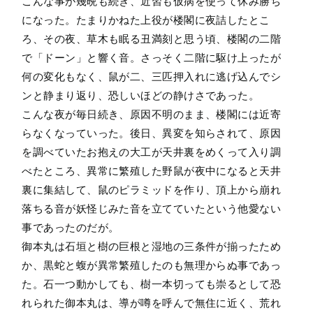
こんな事が幾晩も続き、近習も仮病を使って休み勝ち
になった。たまりかねた上役が楼閣に夜詰したとこ
ろ、その夜、草木も眠る丑満刻と思う頃、楼閣の二階
で「ドーン」と響く音。さっそく二階に駆け上ったが
何の変化もなく、鼠が二、三匹押入れに逃げ込んでシ
ンと静まり返り、恐しいほどの静けさであった。
こんな夜が毎日続き、原因不明のまま、楼閣には近寄
らなくなっていった。後日、異変を知らされて、原因
を調べていたお抱えの大工が天井裏をめくって入り調
べたところ、異常に繁殖した野鼠が夜中になると天井
裏に集結して、鼠のピラミッドを作り、頂上から崩れ
落ちる音が妖怪じみた音を立てていたという他愛ない
事であったのだが。
御本丸は石垣と樹の巨根と湿地の三条件が揃ったため
か、黒蛇と蝮が異常繁殖したのも無理からぬ事であっ
た。石一つ動かしても、樹一本切っても崇るとして恐
れられた御本丸は、導が噂を呼んで無住に近く、荒れ