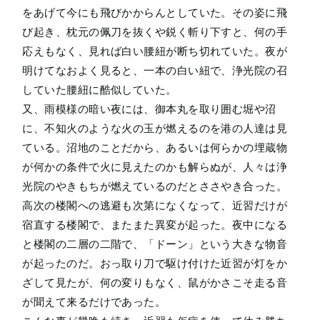
をあげて今にも飛びかからんとしていた。その姿に飛
び起き、枕元の佩刀を抜くや鋭く斬り下すと、何の手
応えもなく、見れば白い腰紐が断ち切れていた。夜が
明けてなおよく見ると、一本の白い紐で、浄光院の召
していた腰紐に酷似していた。
又、雨模様の暗い夜には、御本丸を取り囲む堀や沼
に、不知火のような火の玉が燃えるのを港の人達は見
ている。沼地のことだから、あるいは何らかの埋蔵物
が何かの条件で火に見えたのかも解らぬが、人々は浄
光院のやきもちが燃えているのだとささやき合った。
高次の楼閣への逃避も次第になくなって、近習だけが
宿直する楼閣で、またまた異変が起った。夜中になる
と楼閣の二層の二階で、「ドーン」という大きな物音
が起ったのだ。おっ取り刀で駆け付けた近習が灯をか
ざして見たが、何の変りもなく、鼠がかさこそ走る音
が聞えて来るだけであった。