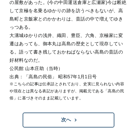
の屋敷があった。(今の中田運送倉庫と広瀬家)今は断絶
して京極を名乗るゆかりの跡を訪うべきもないが、高
島町と京飯家とのかかわりは、昔話の中で増えてゆき
っつある。
大溝城ゆかりの浅井、織田、豊臣、六角、京極家に変
遷はあっても、御本丸は高島の歴史として現存してい
る。語って書き残しておかねばならない高島の昔話の
好材料なのだ。
公民館 山本庄助（当時）
出典：「高島の民俗」 昭和57年1月1日号
※こちらの記事は伝承話とされており、史実に見られない内容
や現在とは異なる表記がありますが、掲載元である「高島の民
俗」に基づきそのまま記載しています。
次へ