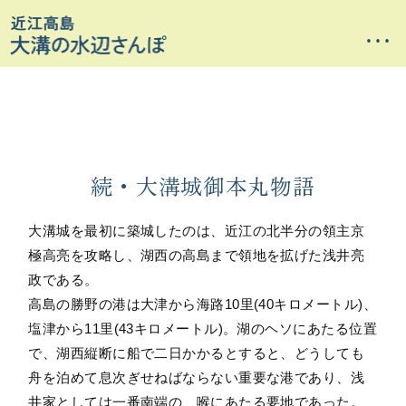
…
続・大溝城御本丸物語
大溝城を最初に築城したのは、近江の北半分の領主京
極高亮を攻略し、湖西の高島まで領地を拡げた浅井亮
政である。
高島の勝野の港は大津から海路10里(40キロメートル)、
塩津から11里(43キロメートル)。湖のヘソにあたる位置
で、湖西縦断に船で二日かかるとすると、どうしても
舟を泊めて息次ぎせねばならない重要な港であり、浅
井家としては一番南端の、喉にあたる要地であった。